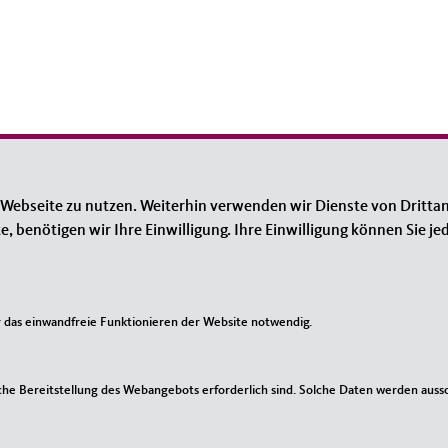
 Webseite zu nutzen. Weiterhin verwenden wir Dienste von Drittan
Links
benötigen wir Ihre Einwilligung. Ihre Einwilligung können Sie jed
on Schleswig-Holstein
Impressum
ion Deutschland
Kontakt
erband Kiel
Sitemap
das einwandfreie Funktionieren der Website notwendig.
agsfraktion
Datenschutz
chlands
he Bereitstellung des Webangebots erforderlich sind. Solche Daten werden ausschl
undestagsfraktion