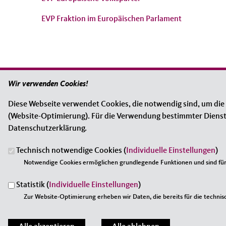
EVP Fraktion im Europäischen Parlament
Wir verwenden Cookies!
Diese Webseite verwendet Cookies, die notwendig sind, um die
Anschrift
Im Web
Fußbereich
(Website-Optimierung). Für die Verwendung bestimmter Dienste, 
Die Frauen Union Kiel
Frauen Uni
Datenschutzerklärung.
Sophienblatt 44-46
Frauen Un
24114
Kiel
Technisch notwendige Cookies (
Individuelle Einstellungen
)
CDU Kreisv
Telefon:
0431 / 80 39 39
Notwendige Cookies ermöglichen grundlegende Funktionen und sind für 
Fax:
0431 / 80 29 80
CDU Landt
E-Mail:
info@fu-kiel.de
Statistik (
Individuelle Einstellungen
)
CDU Deuts
Zur Website-Optimierung erheben wir Daten, die bereits für die technisc
CDU/CSU B