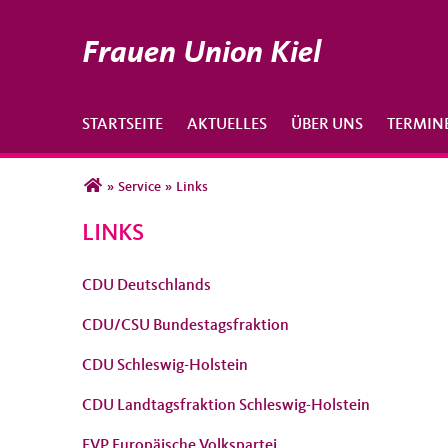
Frauen Union Kiel
STARTSEITE
AKTUELLES
ÜBER UNS
TERMIN
Sie sind hier
»
Service
»
Links
LINKS
CDU Deutschlands
CDU/CSU Bundestagsfraktion
CDU Schleswig-Holstein
CDU Landtagsfraktion Schleswig-Holstein
EVP Europäische Volkspartei